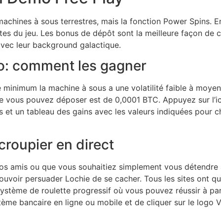
achines à sous terrestres, mais la fonction Power Spins. 
iantes du jeu. Les bonus de dépôt sont la meilleure façon 
avec leur background galactique.
no: comment les gagner
e minimum la machine à sous a une volatilité faible à moyen
ue vous pouvez déposer est de 0,0001 BTC. Appuyez sur l’i
ées et un tableau des gains avec les valeurs indiquées pour 
croupier en direct
 vos amis ou que vous souhaitiez simplement vous détendre a
voir persuader Lochie de se cacher. Tous les sites ont quit
r système de roulette progressif où vous pouvez réussir à p
tème bancaire en ligne ou mobile et de cliquer sur le logo V