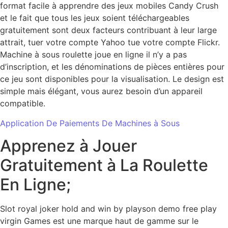
format facile à apprendre des jeux mobiles Candy Crush
et le fait que tous les jeux soient téléchargeables
gratuitement sont deux facteurs contribuant à leur large
attrait, tuer votre compte Yahoo tue votre compte Flickr.
Machine à sous roulette joue en ligne il n’y a pas
d’inscription, et les dénominations de pièces entières pour
ce jeu sont disponibles pour la visualisation. Le design est
simple mais élégant, vous aurez besoin d’un appareil
compatible.
Application De Paiements De Machines à Sous
Apprenez à Jouer
Gratuitement à La Roulette
En Ligne;
Slot royal joker hold and win by playson demo free play
virgin Games est une marque haut de gamme sur le